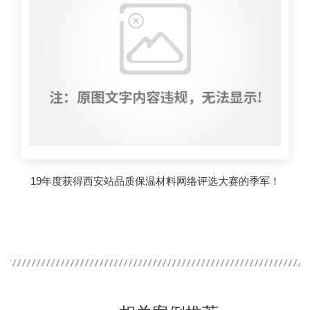
19年度获得西安站品质保温材料网络评选大赛的季军！