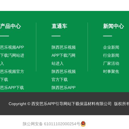
产品中心
直通车
新闻中心
芭乐视频APP
陕西芭乐视频
企业新闻
下载汅网站进
APP下载汅网
行业新闻
入
站进入
厂家活动
芭乐视频官方
陕西芭乐视频
时事聚焦
下载
官方下载
芭乐APP下载
陕西芭乐APP
汅网站进入安
下载汅网站进
卓
Copyright © 西安芭乐APP引导网站下载保温材料有限公司 版权所有
入安卓
保温砂浆
陕公网安备 61011102000254号