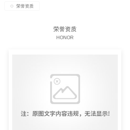
荣誉资质
荣誉资质
HONOR