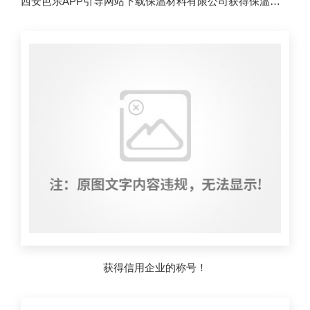
西安芭乐APP引导网站下载保温材料有限公司获得保温材料评选大赛的季军！
获得信用企业的称号！